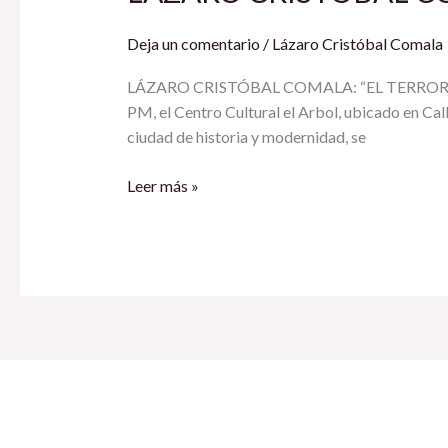
“EL
TERROR”
Deja un comentario
/
Lázaro Cristóbal Comala
SE
TRANSPLANTA
LÁZARO CRISTÓBAL COMALA: “EL TERROR” SE 
A
PM, el Centro Cultural el Arbol, ubicado en Cal
QUERÉTARO
ciudad de historia y modernidad, se
Leer más »