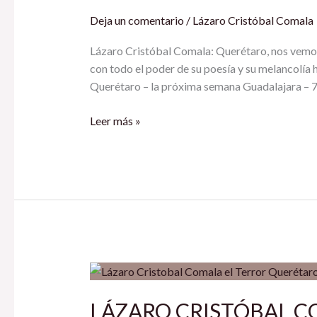
nos
Deja un comentario
/
Lázaro Cristóbal Comala
vemos
pronto
Lázaro Cristóbal Comala: Querétaro, nos vemos
🌙
con todo el poder de su poesía y su melancolía
Querétaro – la próxima semana Guadalajara – 
Leer más »
LÁZARO
CRISTÓBAL
COMALA:
LÁZARO CRISTÓBAL C