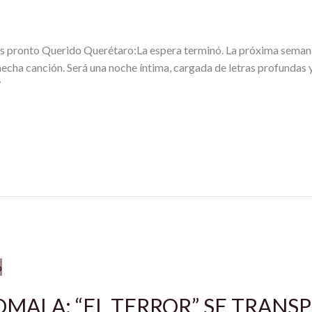
 pronto Querido Querétaro:La espera terminó. La próxima semana,
 hecha canción. Será una noche íntima, cargada de letras profunda
7
OMALA: “EL TERROR” SE TRANS