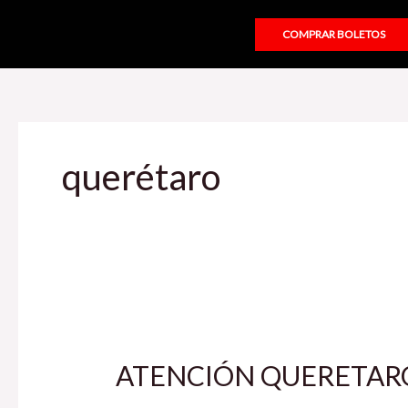
Ir
al
COMPRAR BOLETOS
contenido
querétaro
ATENCIÓN
QUERETARO!
ATENCIÓN QUERETARO! C
Cambio
de