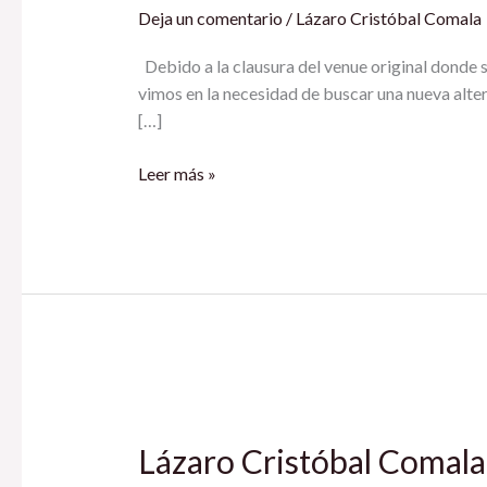
Sede
Deja un comentario
/
Lázaro Cristóbal Comala
Para
el
Debido a la clausura del venue original donde se 
Evento
vimos en la necesidad de buscar una nueva alte
del
[…]
19
de
Leer más »
Abril
Lázaro
Cristóbal
Lázaro Cristóbal Comala
Comala:
Querétaro,