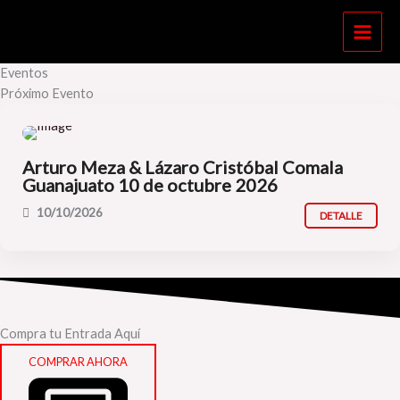
Ir
al
contenido
Eventos
Próximo Evento
FOLK
Arturo Meza & Lázaro Cristóbal Comala
Guanajuato 10 de octubre 2026
10/10/2026
DETALLE
Compra tu Entrada Aquí
COMPRAR AHORA