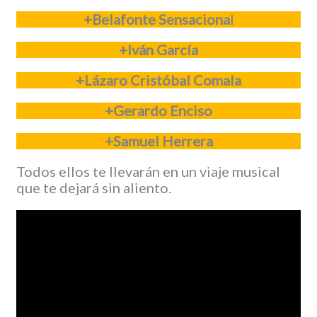
+Belafonte Sensaciona
l
+Iván García
+Lázaro Cristóbal Comala
+Gerardo Enciso
+Samuel Herrera
Todos ellos te llevarán en un viaje musical
que te dejará sin aliento.