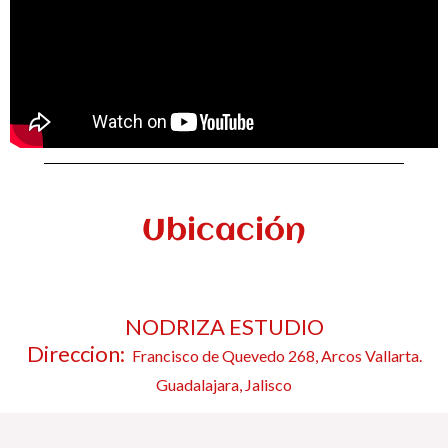
Ubicación
NODRIZA ESTUDIO
Direccion:
Francisco de Quevedo 268, Arcos Vallarta.
Guadalajara, Jalisco