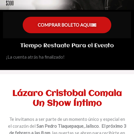
COMPRAR BOLETO AQUI
Tiempo Restante Para el Evento
¡La cuenta atrás ha finalizado!
Lázaro Cristobal Comala
Un Show Íntimo
Te invitamos a ser parte de un momento único y especial en
el corazón del
San Pedro Tlaquepaque
, Jalisco
.
El próximo 3
de febrero a las 8 pm
, las puertas se abren para recibirte en