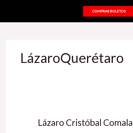
Ir
al
COMPRAR BOLETOS
contenido
LázaroQuerétaro
Lázaro
Cristóbal
Lázaro Cristóbal Comal
Comala
en