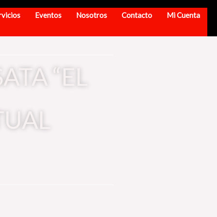
rvicios
Eventos
Nosotros
Contacto
Mi Cuenta
ATA “EL
TUAL