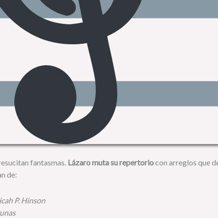
resucitan fantasmas.
Lázaro muta su repertorio
con arreglos que d
an de:
icah P. Hinson
yunas